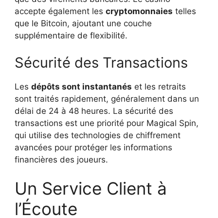
accepte également les
cryptomonnaies
telles
que le Bitcoin, ajoutant une couche
supplémentaire de flexibilité.
Sécurité des Transactions
Les
dépôts sont instantanés
et les retraits
sont traités rapidement, généralement dans un
délai de 24 à 48 heures. La sécurité des
transactions est une priorité pour Magical Spin,
qui utilise des technologies de chiffrement
avancées pour protéger les informations
financières des joueurs.
Un Service Client à
l’Écoute