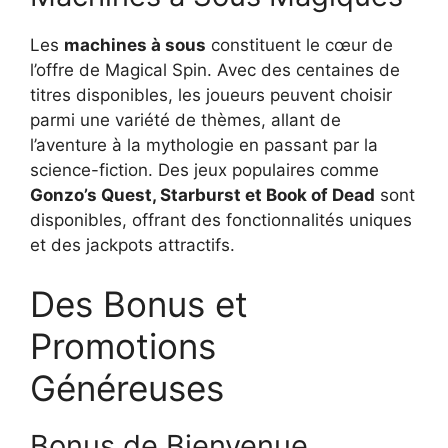
Les
machines à sous
constituent le cœur de
l’offre de Magical Spin. Avec des centaines de
titres disponibles, les joueurs peuvent choisir
parmi une variété de thèmes, allant de
l’aventure à la mythologie en passant par la
science-fiction. Des jeux populaires comme
Gonzo’s Quest, Starburst et Book of Dead
sont
disponibles, offrant des fonctionnalités uniques
et des jackpots attractifs.
Des Bonus et
Promotions
Généreuses
Bonus de Bienvenue