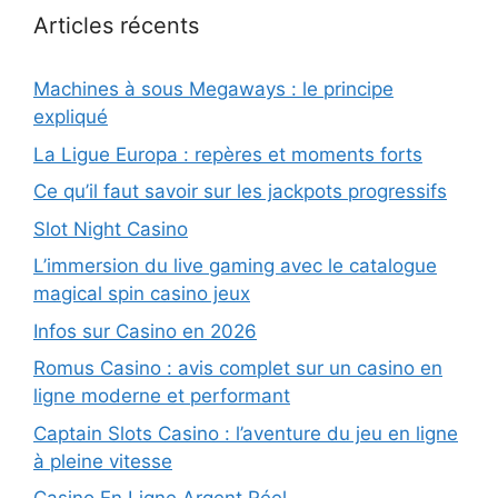
Articles récents
Machines à sous Megaways : le principe
expliqué
La Ligue Europa : repères et moments forts
Ce qu’il faut savoir sur les jackpots progressifs
Slot Night Casino
L’immersion du live gaming avec le catalogue
magical spin casino jeux
Infos sur Casino en 2026
Romus Casino : avis complet sur un casino en
ligne moderne et performant
Captain Slots Casino : l’aventure du jeu en ligne
à pleine vitesse