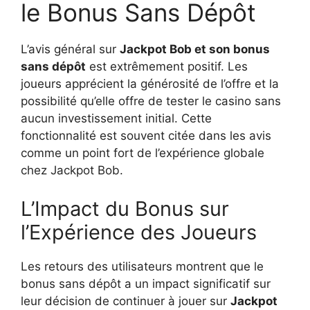
le Bonus Sans Dépôt
L’avis général sur
Jackpot Bob et son bonus
sans dépôt
est extrêmement positif. Les
joueurs apprécient la générosité de l’offre et la
possibilité qu’elle offre de tester le casino sans
aucun investissement initial. Cette
fonctionnalité est souvent citée dans les avis
comme un point fort de l’expérience globale
chez Jackpot Bob.
L’Impact du Bonus sur
l’Expérience des Joueurs
Les retours des utilisateurs montrent que le
bonus sans dépôt a un impact significatif sur
leur décision de continuer à jouer sur
Jackpot