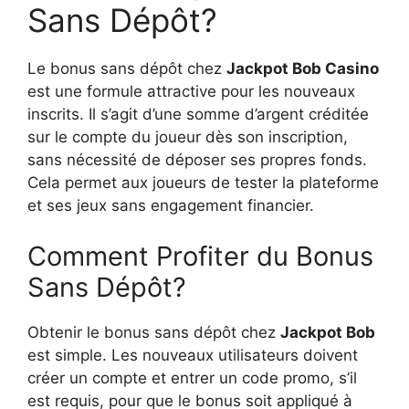
Sans Dépôt?
Le bonus sans dépôt chez
Jackpot Bob Casino
est une formule attractive pour les nouveaux
inscrits. Il s’agit d’une somme d’argent créditée
sur le compte du joueur dès son inscription,
sans nécessité de déposer ses propres fonds.
Cela permet aux joueurs de tester la plateforme
et ses jeux sans engagement financier.
Comment Profiter du Bonus
Sans Dépôt?
Obtenir le bonus sans dépôt chez
Jackpot Bob
est simple. Les nouveaux utilisateurs doivent
créer un compte et entrer un code promo, s’il
est requis, pour que le bonus soit appliqué à