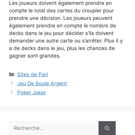
Les joueurs doivent également prendre en
compte le total des cartes du croupier pour
prendre une décision. Les joueurs peuvent
également prendre en compte le nombre de
decks dans le jeu pour décider s’ils doivent
demander une autre carte ou s’arrêter. Plus il y
a de decks dans le jeu, plus les chances de
gagner sont grandes.
Catégories
Sites de Pari
Navigation
Jeu De Boule Argent
des
Poker Joker
articles
Rechercher :