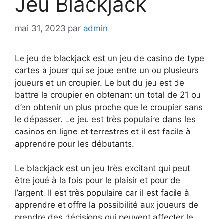
Jeu Blackjack
mai 31, 2023
par
admin
Le jeu de blackjack est un jeu de casino de type
cartes à jouer qui se joue entre un ou plusieurs
joueurs et un croupier. Le but du jeu est de
battre le croupier en obtenant un total de 21 ou
d’en obtenir un plus proche que le croupier sans
le dépasser. Le jeu est très populaire dans les
casinos en ligne et terrestres et il est facile à
apprendre pour les débutants.
Le blackjack est un jeu très excitant qui peut
être joué à la fois pour le plaisir et pour de
l’argent. Il est très populaire car il est facile à
apprendre et offre la possibilité aux joueurs de
prendre des décisions qui peuvent affecter le