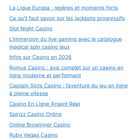
La Ligue Europa : repères et moments forts
Ce qu’il faut savoir sur les jackpots progressifs
Slot Night Casino
L’immersion du live gaming avec le catalogue
magical spin casino jeux
Infos sur Casino en 2026
Romus Casino : avis complet sur un casino en
ligne moderne et performant
Captain Slots Casino : l’aventure du jeu en ligne
à pleine vitesse
Casino En Ligne Argent Réel
Spinzz Casino Online
Online Browinner Casino
Ruby Vegas Casino