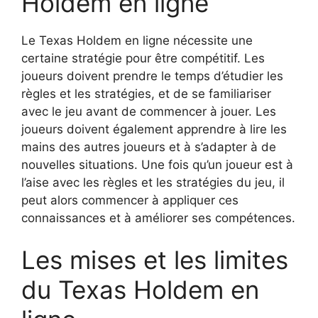
Holdem en ligne
Le Texas Holdem en ligne nécessite une
certaine stratégie pour être compétitif. Les
joueurs doivent prendre le temps d’étudier les
règles et les stratégies, et de se familiariser
avec le jeu avant de commencer à jouer. Les
joueurs doivent également apprendre à lire les
mains des autres joueurs et à s’adapter à de
nouvelles situations. Une fois qu’un joueur est à
l’aise avec les règles et les stratégies du jeu, il
peut alors commencer à appliquer ces
connaissances et à améliorer ses compétences.
Les mises et les limites
du Texas Holdem en