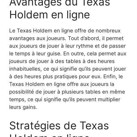
Avantages du Texas
Holdem en ligne
Le Texas Holdem en ligne offre de nombreux
avantages aux joueurs. Tout d’abord, il permet
aux joueurs de jouer à leur rythme et de passer
le temps à leur guise. En outre, cela permet aux
joueurs de jouer à des tables à des heures
inhabituelles, ce qui signifie qu’ils peuvent jouer
à des heures plus pratiques pour eux. Enfin, le
Texas Holdem en ligne offre aux joueurs la
possibilité de jouer à plusieurs tables en même
temps, ce qui signifie qu’ils peuvent multiplier
leurs gains.
Stratégies de Texas