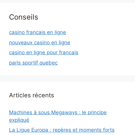
Conseils
casino francais en ligne
nouveaux casino en ligne
casino en ligne pour francais
paris sportif quebec
Articles récents
Machines à sous Megaways : le principe
expliqué
La Ligue Europa : repères et moments forts