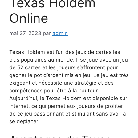
Texas Holdem
Online
mai 27, 2023
par
admin
Texas Holdem est l’un des jeux de cartes les
plus populaires au monde. Il se joue avec un jeu
de 52 cartes et les joueurs s’affrontent pour
gagner le pot d’argent mis en jeu. Le jeu est très
exigeant et nécessite une stratégie et des
compétences pour être à la hauteur.
Aujourd’hui, le Texas Holdem est disponible sur
Internet, ce qui permet aux joueurs de profiter
de ce jeu passionnant et stimulant sans avoir à
se déplacer.