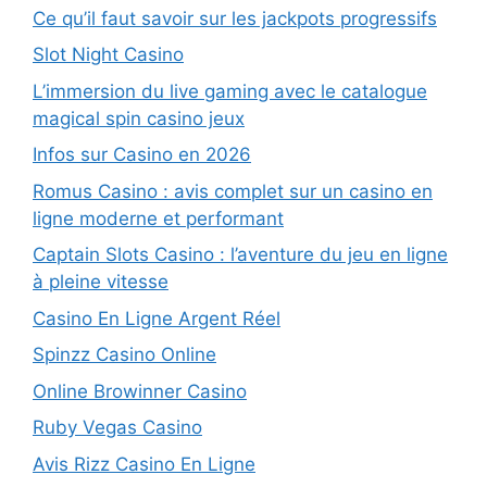
Ce qu’il faut savoir sur les jackpots progressifs
Slot Night Casino
L’immersion du live gaming avec le catalogue
magical spin casino jeux
Infos sur Casino en 2026
Romus Casino : avis complet sur un casino en
ligne moderne et performant
Captain Slots Casino : l’aventure du jeu en ligne
à pleine vitesse
Casino En Ligne Argent Réel
Spinzz Casino Online
Online Browinner Casino
Ruby Vegas Casino
Avis Rizz Casino En Ligne