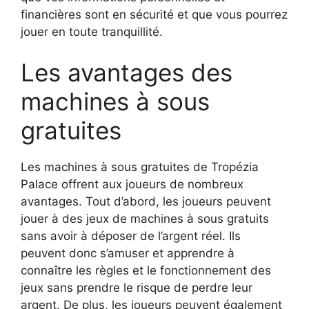
financières sont en sécurité et que vous pourrez
jouer en toute tranquillité.
Les avantages des
machines à sous
gratuites
Les machines à sous gratuites de Tropézia
Palace offrent aux joueurs de nombreux
avantages. Tout d’abord, les joueurs peuvent
jouer à des jeux de machines à sous gratuits
sans avoir à déposer de l’argent réel. Ils
peuvent donc s’amuser et apprendre à
connaître les règles et le fonctionnement des
jeux sans prendre le risque de perdre leur
argent. De plus, les joueurs peuvent également