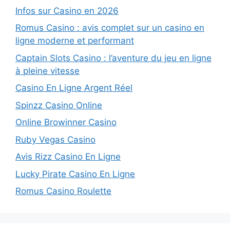
Infos sur Casino en 2026
Romus Casino : avis complet sur un casino en
ligne moderne et performant
Captain Slots Casino : l’aventure du jeu en ligne
à pleine vitesse
Casino En Ligne Argent Réel
Spinzz Casino Online
Online Browinner Casino
Ruby Vegas Casino
Avis Rizz Casino En Ligne
Lucky Pirate Casino En Ligne
Romus Casino Roulette