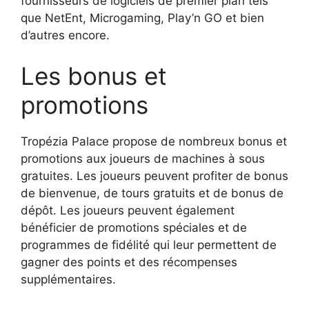
fournisseurs de logiciels de premier plan tels
que NetEnt, Microgaming, Play’n GO et bien
d’autres encore.
Les bonus et
promotions
Tropézia Palace propose de nombreux bonus et
promotions aux joueurs de machines à sous
gratuites. Les joueurs peuvent profiter de bonus
de bienvenue, de tours gratuits et de bonus de
dépôt. Les joueurs peuvent également
bénéficier de promotions spéciales et de
programmes de fidélité qui leur permettent de
gagner des points et des récompenses
supplémentaires.