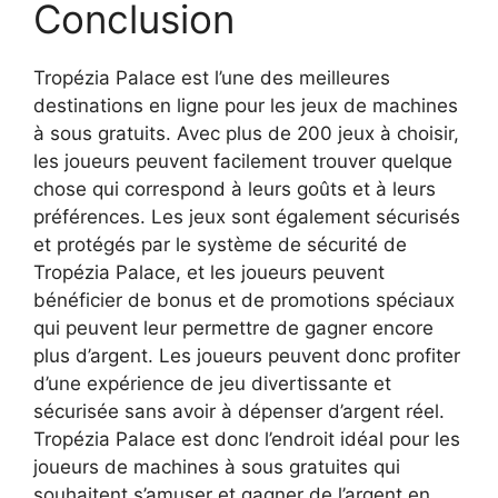
Conclusion
Tropézia Palace est l’une des meilleures
destinations en ligne pour les jeux de machines
à sous gratuits. Avec plus de 200 jeux à choisir,
les joueurs peuvent facilement trouver quelque
chose qui correspond à leurs goûts et à leurs
préférences. Les jeux sont également sécurisés
et protégés par le système de sécurité de
Tropézia Palace, et les joueurs peuvent
bénéficier de bonus et de promotions spéciaux
qui peuvent leur permettre de gagner encore
plus d’argent. Les joueurs peuvent donc profiter
d’une expérience de jeu divertissante et
sécurisée sans avoir à dépenser d’argent réel.
Tropézia Palace est donc l’endroit idéal pour les
joueurs de machines à sous gratuites qui
souhaitent s’amuser et gagner de l’argent en